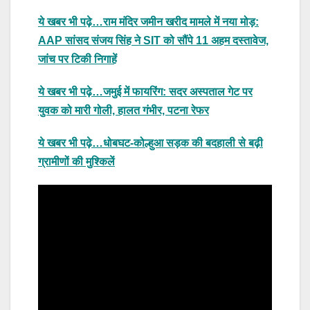
ये खबर भी पढ़े…राम मंदिर जमीन खरीद मामले में नया मोड़:
AAP सांसद संजय सिंह ने SIT को सौंपे 11 अहम दस्तावेज,
जांच पर टिकी निगाहें
ये खबर भी पढ़े…जमुई में फायरिंग: सदर अस्पताल गेट पर
युवक को मारी गोली, हालत गंभीर, पटना रेफर
ये खबर भी पढ़े…धोबघट-कोल्हुआ सड़क की बदहाली से बढ़ी
ग्रामीणों की मुश्किलें