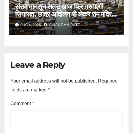
संसद मानसून सत्र: आज फिर गरमाएगी
सियासत, छात्र आंदोलन से लेकर राम मंदिर
दान विवाद तक सरकार को घेरने की तैयारी
AUG 4, 2026
CHANDAN PATEL
Leave a Reply
Your email address will not be published.
Required
fields are marked
*
Comment
*