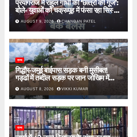
प्रयागराज में राहुल गांधी की ‘छात्रों की गूंज’:
बोले- युवाओं को चक्रव्यूह में फंसा रहा सिस्टम,
नौकरी के दरवाजे बंद
AUGUST 9, 2026
CHANDAN PATEL
राज्य
गिद्धौर-जमुई बाईपास सड़क बनी मुसीबत!
गड्ढों में तब्दील सड़क पर जान जोखिम में
डालकर सफर कर रहे ग्रामीण
AUGUST 8, 2026
VIKKI KUMAR
राज्य