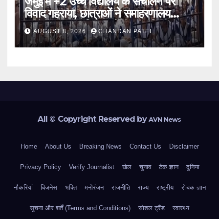
जमुई में +2 उच्च विद्यालय के संचालन पर
विवाद गहराया, छात्राओं ने समाहरणालय
पहुंचकर जताया विरोध; बोलीं- 14 किमी दूर
AUGUST 8, 2026
CHANDAN PATEL
नहीं जाएंगे स्कूल
All © Copyright Reserved by
AVN News
Home
About Us
Breaking News
Contact Us
Disclaimer
Privacy Policy
Verify Journalist
खेल
चुनाव
टेक ज्ञान
दुनिया
नौकरियां
बिजनेस
भक्ति
मनोरंजन
राजनीति
राज्य
राष्ट्रीय
रोचक ज्ञान
सूचना और शर्तें (Terms and Conditions)
सोशल ट्रैंड
स्वास्थ्य