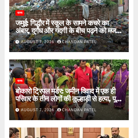
राज्य
जमुई: गिद्धौर में स्कूल के सामने कचरे का
अंबार, दुर्गंध और गंदगी के बीच पढ़ने को मजबूर
छात्राएं, प्रशासन से कार्रवाई की मांग
AUGUST 7, 2026
CHANDAN PATEL
राज्य
बोकारो ट्रिपल मर्डर: जमीन विवाद में एक ही
परिवार के तीन लोगों की कुल्हाड़ी से हत्या, पूरे
इलाके में दहशत
AUGUST 7, 2026
CHANDAN PATEL