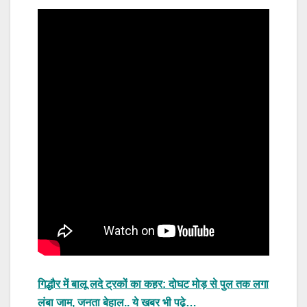
गिद्धौर में बालू लदे ट्रकों का कहर: दोघट मोड़ से पुल तक लगा
लंबा जाम, जनता बेहाल.. ये खबर भी पढ़े…