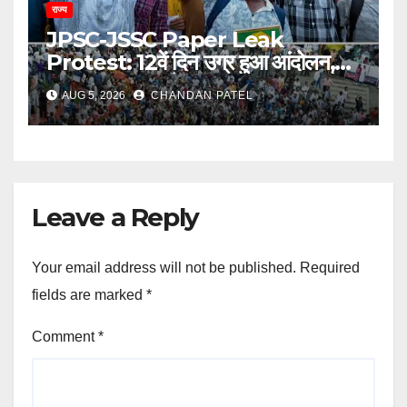
राज्य
JPSC-JSSC Paper Leak
Protest: 12वें दिन उग्र हुआ आंदोलन,
अब भूख हड़ताल से सरकार पर दबाव बढ़ाने
AUG 5, 2026
CHANDAN PATEL
की तैयारी
Leave a Reply
Your email address will not be published.
Required
fields are marked
*
Comment
*