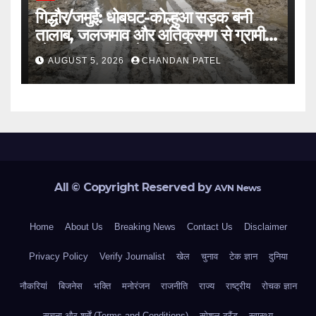
गिद्धौर/जमुई: धोबघट-कोल्हुआ सड़क बनी
तालाब, जलजमाव और अतिक्रमण से ग्रामीण
परेशान, प्रशासन से कार्रवाई की मांग
AUGUST 5, 2026
CHANDAN PATEL
All © Copyright Reserved by
AVN News
Home
About Us
Breaking News
Contact Us
Disclaimer
Privacy Policy
Verify Journalist
खेल
चुनाव
टेक ज्ञान
दुनिया
नौकरियां
बिजनेस
भक्ति
मनोरंजन
राजनीति
राज्य
राष्ट्रीय
रोचक ज्ञान
सूचना और शर्तें (Terms and Conditions)
सोशल ट्रैंड
स्वास्थ्य