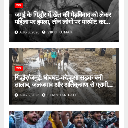
राज्य
जमुई के गिद्धौर में खेत की मेड़विवाद को लेकर
महिला पर हमला, तीन लोगों पर मारपीट का
आरोप
AUG 6, 2026
VIKKI KUMAR
राज्य
गिद्धौर/जमुई: धोबघट-कोल्हुआ सड़क बनी
तालाब, जलजमाव और अतिक्रमण से ग्रामीण
परेशान, प्रशासन से कार्रवाई की मांग
AUG 5, 2026
CHANDAN PATEL