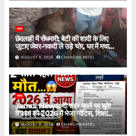
राज्य
छेदलाही में सेंधमारी: बेटी की शादी के लिए
जुटाए जेवर-नकदी ले उड़े चोर, घर में मचा
कोहराम
AUGUST 9, 2026
CHANDAN PATEL
राज्य
Jamui News: दो साल पहले मर चुके
शिक्षक को 2026 में भेजा नोटिस, शिक्षा
विभाग की कार्यप्रणाली पर गंभीर सवाल
AUGUST 9, 2026
CHANDAN PATEL