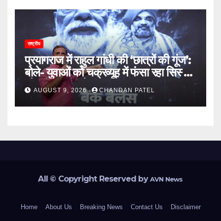
राष्ट्रीय
प्रयागराज में राहुल गांधी की ‘छात्रों की गूंज’:
बोले- युवाओं को चक्रव्यूह में फंसा रहा सिस्टम,
नौकरी के दरवाजे बंद
AUGUST 9, 2026
CHANDAN PATEL
All © Copyright Reserved by
AVN News
Home
About Us
Breaking News
Contact Us
Disclaimer