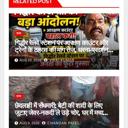
RELATED POST
राज्य
गिद्धौर रेलवे स्टेशन पर आरक्षण काउंटर और
ट्रेनों के ठहराव की मांग तेज, धरना-प्रदर्शन में
उठी यात्रियों की आवाज
AUG 10, 2026
VIKKI KUMAR
राज्य
छेदलाही में सेंधमारी: बेटी की शादी के लिए
जुटाए जेवर-नकदी ले उड़े चोर, घर में मचा
कोहराम
AUG 9, 2026
CHANDAN PATEL