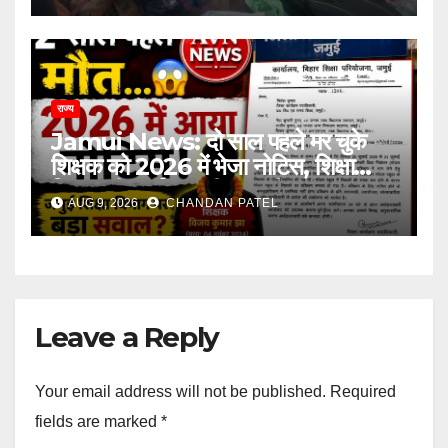
राज्य
Jamui News: दो साल पहले मर चुके
शिक्षक को 2026 में भेजा नोटिस, शिक्षा
विभाग की कार्यप्रणाली पर गंभीर सवाल
AUG 9, 2026
CHANDAN PATEL
Leave a Reply
Your email address will not be published.
Required
fields are marked
*