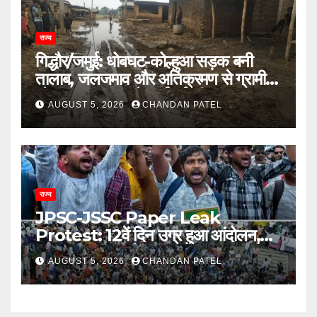
राज्य
गिद्धौर/जमुई: धोबघट-कोल्हुआ सड़क बनी
तालाब, जलजमाव और अतिक्रमण से ग्रामीण
परेशान, प्रशासन से कार्रवाई की मांग
AUGUST 5, 2026
CHANDAN PATEL
राज्य
JPSC-JSSC Paper Leak
Protest: 12वें दिन उग्र हुआ आंदोलन,
अब भूख हड़ताल से सरकार पर दबाव बढ़ाने
AUGUST 5, 2026
CHANDAN PATEL
की तैयारी