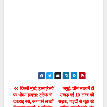
Post
दिल्ली-मुंबई एक्सप्रेसवे
जमुई: तीन साल में ही
पर भीषण हादसा: ट्रेलर से
उखड़ गई 10 लाख की
navigation
टकराई बस, आग की लपटों
सड़क, गड्ढों से जूझ रहे