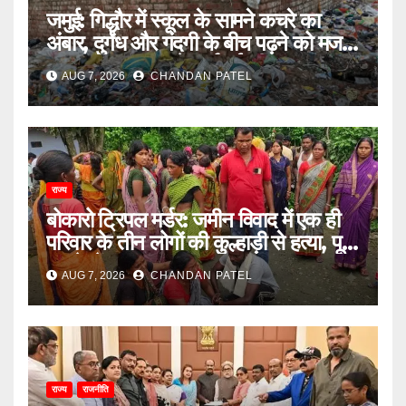
जमुई: गिद्धौर में स्कूल के सामने कचरे का
अंबार, दुर्गंध और गंदगी के बीच पढ़ने को मजबूर
छात्राएं, प्रशासन से कार्रवाई की मांग
AUG 7, 2026
CHANDAN PATEL
राज्य
बोकारो ट्रिपल मर्डर: जमीन विवाद में एक ही
परिवार के तीन लोगों की कुल्हाड़ी से हत्या, पूरे
इलाके में दहशत
AUG 7, 2026
CHANDAN PATEL
राज्य
राजनीति