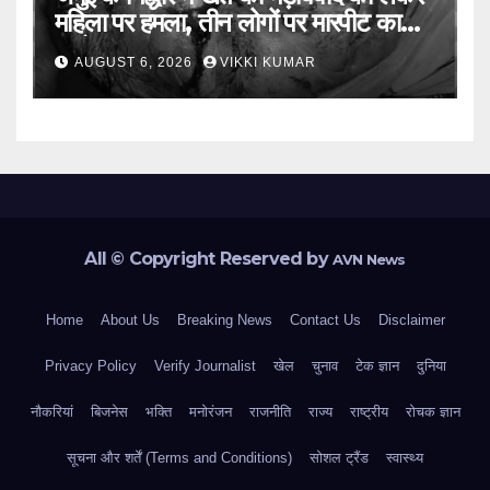
महिला पर हमला, तीन लोगों पर मारपीट का
आरोप
AUGUST 6, 2026
VIKKI KUMAR
All © Copyright Reserved by
AVN News
Home
About Us
Breaking News
Contact Us
Disclaimer
Privacy Policy
Verify Journalist
खेल
चुनाव
टेक ज्ञान
दुनिया
नौकरियां
बिजनेस
भक्ति
मनोरंजन
राजनीति
राज्य
राष्ट्रीय
रोचक ज्ञान
सूचना और शर्तें (Terms and Conditions)
सोशल ट्रैंड
स्वास्थ्य