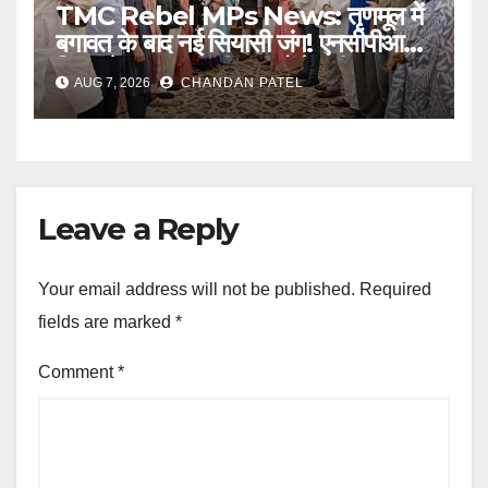
TMC Rebel MPs News: तृणमूल में
बगावत के बाद नई सियासी जंग! एनसीपीआई में
विलय के बावजूद बागी सांसदों में बढ़ी
AUG 7, 2026
CHANDAN PATEL
खींचतान, भाजपा को लेकर भी दो राय
Leave a Reply
Your email address will not be published.
Required
fields are marked
*
Comment
*