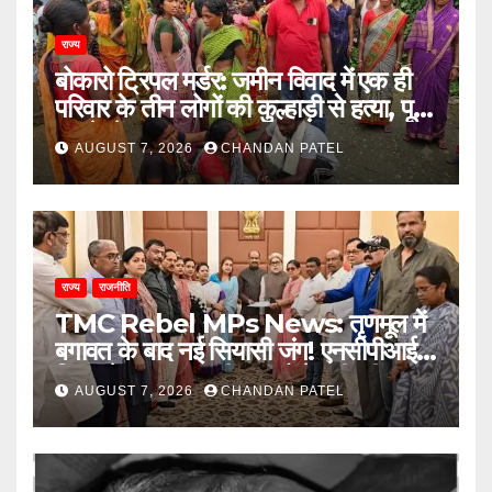
राज्य
बोकारो ट्रिपल मर्डर: जमीन विवाद में एक ही
परिवार के तीन लोगों की कुल्हाड़ी से हत्या, पूरे
इलाके में दहशत
AUGUST 7, 2026
CHANDAN PATEL
राज्य
राजनीति
TMC Rebel MPs News: तृणमूल में
बगावत के बाद नई सियासी जंग! एनसीपीआई में
विलय के बावजूद बागी सांसदों में बढ़ी खींचतान,
AUGUST 7, 2026
CHANDAN PATEL
भाजपा को लेकर भी दो राय