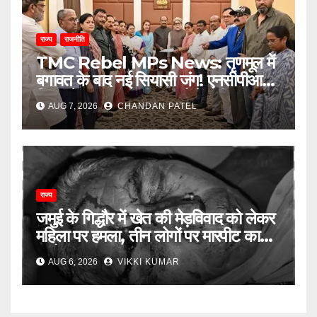
राज्य
राजनीति
TMC Rebel MPs News: तृणमूल में
बगावत के बाद नई सियासी जंग! एनसीपीआई में
विलय के बावजूद बागी सांसदों में बढ़ी
AUG 7, 2026
CHANDAN PATEL
खींचतान, भाजपा को लेकर भी दो राय
राज्य
जमुई के गिद्धौर में खेत की मेड़विवाद को लेकर
महिला पर हमला, तीन लोगों पर मारपीट का
आरोप
AUG 6, 2026
VIKKI KUMAR