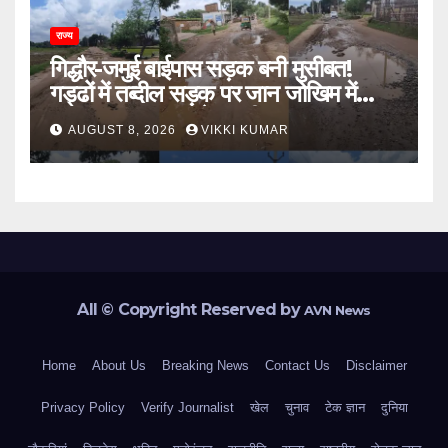
राज्य
गिद्धौर-जमुई बाईपास सड़क बनी मुसीबत!
गड्ढों में तब्दील सड़क पर जान जोखिम में
डालकर सफर कर रहे ग्रामीण
AUGUST 8, 2026
VIKKI KUMAR
All © Copyright Reserved by
AVN News
Home
About Us
Breaking News
Contact Us
Disclaimer
Privacy Policy
Verify Journalist
खेल
चुनाव
टेक ज्ञान
दुनिया