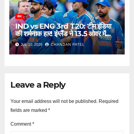
खेल
IND vs ENG 3rd T20: टीम इंडिया
की शर्मनाक हार! इंग्लैंड ने 13.5 ओवर में
उड़ाया भारत, अब टीम मैनेजमेंट पर उठ रहे
JUL 10, 2026
CHANDAN PATEL
बड़े सवाल
Leave a Reply
Your email address will not be published.
Required
fields are marked
*
Comment
*