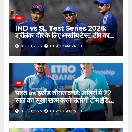
खेल
IND vs SL Test Series 2026:
श्रीलंका दौरे के लिए भारतीय टेस्ट टीम का
ऐलान, बुमराह-जडेजा की वापसी, नए चेहरे को
JUL 28, 2026
CHANDAN PATEL
मिला बड़ा मौका
खेल
भारत vs इंग्लैंड तीसरा वनडे: लॉर्ड्स में 22
साल का सूखा खत्म करने उतरेगी टीम इंडिया,
सीरीज का फैसला आज
JUL 19, 2026
CHANDAN PATEL