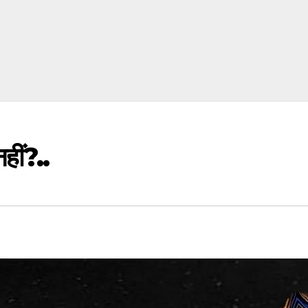
हीं?..