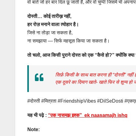
वो बातें जो हर बार दिल छू जाती हैं, और वो चुप्पी जिसमें भी अप
दोस्ती… कोई तारीख़ नहीं,
हर रोज़ मनाने वाला त्योहार है।
जिसे ना तोड़ा जा सकता है,
ना समझाया — सिर्फ महसूस किया जा सकता है।
तो चलो, आज किसी पुराने दोस्त को एक “कैसे हो?” क्योंकि क्या
सिर्फ़ किसी
के साथ
बात
करना
ही “दोस्ती” नही
एक दूसरे का दिमाग खाते- खाते फिर से शून्य हो ज
#दोस्ती #मित्रता #FriendshipVibes #DilSeDosti #एकएहसास
यह भी पढ़े :
“एक नासमझ इश्क” ek naasamajh ishq
Note: