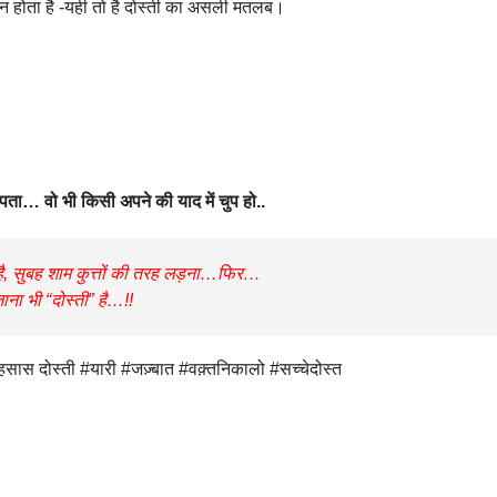
नापन होता है -यही तो है दोस्ती का असली मतलब।
 पता… वो भी किसी अपने की याद में चुप हो..
ं है, सुबह शाम कुत्तों की तरह लड़ना…फिर…
ाना भी “दोस्ती” है…!!
 दोस्ती #यारी #जज़्बात #वक़्तनिकालो #सच्चेदोस्त