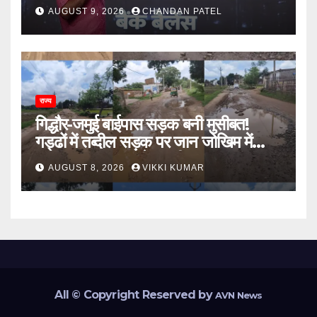
नौकरी के दरवाजे बंद
AUGUST 9, 2026
CHANDAN PATEL
राज्य
गिद्धौर-जमुई बाईपास सड़क बनी मुसीबत!
गड्ढों में तब्दील सड़क पर जान जोखिम में
डालकर सफर कर रहे ग्रामीण
AUGUST 8, 2026
VIKKI KUMAR
All © Copyright Reserved by
AVN News