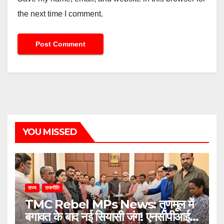
the next time I comment.
YOU MISSED
राज्य
राजनीति
TMC Rebel MPs News: तृणमूल में
बगावत के बाद नई सियासी जंग! एनसीपीआई में