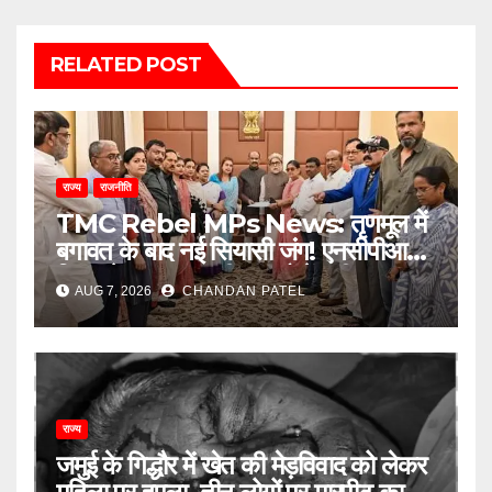
RELATED POST
राज्य
राजनीति
TMC Rebel MPs News: तृणमूल में
बगावत के बाद नई सियासी जंग! एनसीपीआई में
विलय के बावजूद बागी सांसदों में बढ़ी
AUG 7, 2026
CHANDAN PATEL
खींचतान, भाजपा को लेकर भी दो राय
राज्य
जमुई के गिद्धौर में खेत की मेड़विवाद को लेकर