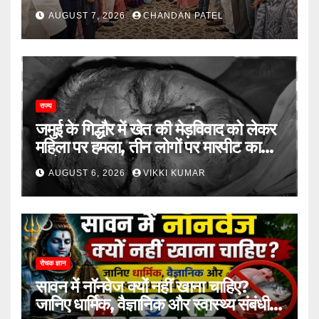
विलय के बावजूद बागी सांसदों में बढ़ी खींचतान,
AUGUST 7, 2026
CHANDAN PATEL
भाजपा को लेकर भी दो राय
राज्य
जमुई के गिद्धौर में खेत की मेड़विवाद को लेकर
महिला पर हमला, तीन लोगों पर मारपीट का
आरोप
AUGUST 6, 2026
VIKKI KUMAR
रोचक ज्ञान
सावन में नॉनवेज क्यों नहीं खाना चाहिए?
जानिए धार्मिक, वैज्ञानिक और स्वास्थ्य संबंधी