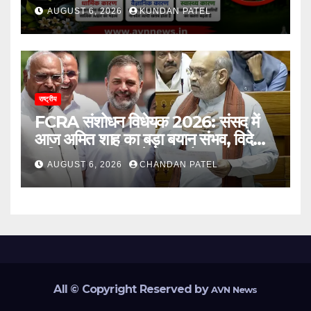
कारण..
AUGUST 6, 2026
KUNDAN PATEL
राष्ट्रीय
FCRA संशोधन विधेयक 2026: संसद में
आज अमित शाह का बड़ा बयान संभव, विदेशी
फंडिंग पर सरकार करेगी बड़ा फैसला
AUGUST 6, 2026
CHANDAN PATEL
All © Copyright Reserved by
AVN News