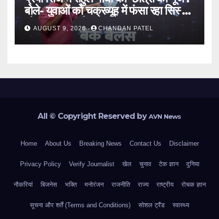
बोले- युवाओं को चक्रव्यूह में फंसा रहा सिस्टम,
नौकरी के दरवाजे बंद
AUGUST 9, 2026
CHANDAN PATEL
All © Copyright Reserved by
AVN News
Home
About Us
Breaking News
Contact Us
Disclaimer
Privacy Policy
Verify Journalist
खेल
चुनाव
टेक ज्ञान
दुनिया
नौकरियां
बिजनेस
भक्ति
मनोरंजन
राजनीति
राज्य
राष्ट्रीय
रोचक ज्ञान
सूचना और शर्तें (Terms and Conditions)
सोशल ट्रैंड
स्वास्थ्य