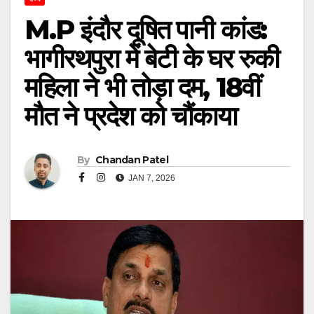
M.P इंदौर दूषित पानी कांड:
भागीरथपुरा में बेटी के घर रुकी
महिला ने भी तोड़ा दम, 18वीं
मौत ने प्रदेश को चौंकाया
By
Chandan Patel
JAN 7, 2026