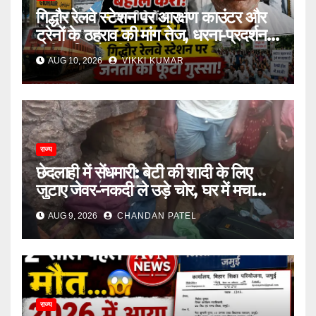
गिद्धौर रेलवे स्टेशन पर आरक्षण काउंटर और
ट्रेनों के ठहराव की मांग तेज, धरना-प्रदर्शन में
उठी यात्रियों की आवाज
AUG 10, 2026
VIKKI KUMAR
राज्य
छेदलाही में सेंधमारी: बेटी की शादी के लिए
जुटाए जेवर-नकदी ले उड़े चोर, घर में मचा
कोहराम
AUG 9, 2026
CHANDAN PATEL
राज्य