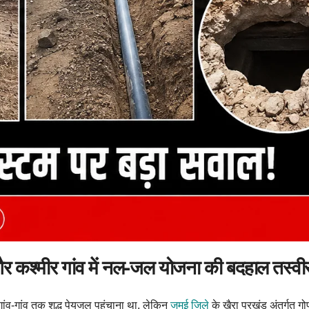
श्मीर गांव में नल-जल योजना की बदहाल तस्वी
ांव-गांव तक शुद्ध पेयजल पहुंचाना था, लेकिन
जमुई जिले
के खैरा प्रखंड अंतर्गत ग