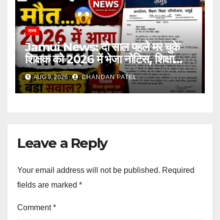
राज्य
Jamui News: दो साल पहले मर चुके
शिक्षक को 2026 में भेजा नोटिस, शिक्षा
विभाग की कार्यप्रणाली पर गंभीर सवाल
AUG 9, 2026
CHANDAN PATEL
Leave a Reply
Your email address will not be published.
Required
fields are marked
*
Comment
*