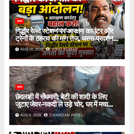
राज्य
गिद्धौर रेलवे स्टेशन पर आरक्षण काउंटर और
ट्रेनों के ठहराव की मांग तेज, धरना-प्रदर्शन में
उठी यात्रियों की आवाज
AUG 10, 2026
VIKKI KUMAR
राज्य
छेदलाही में सेंधमारी: बेटी की शादी के लिए
जुटाए जेवर-नकदी ले उड़े चोर, घर में मचा
कोहराम
AUG 9, 2026
CHANDAN PATEL