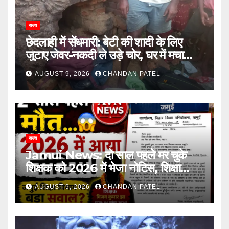
राज्य
छेदलाही में सेंधमारी: बेटी की शादी के लिए
जुटाए जेवर-नकदी ले उड़े चोर, घर में मचा
कोहराम
AUGUST 9, 2026
CHANDAN PATEL
राज्य
Jamui News: दो साल पहले मर चुके
शिक्षक को 2026 में भेजा नोटिस, शिक्षा
विभाग की कार्यप्रणाली पर गंभीर सवाल
AUGUST 9, 2026
CHANDAN PATEL