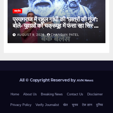
राष्ट्रीय
प्रयागराज में राहुल गांधी की ‘छात्रों की गूंज’:
बोले- युवाओं को चक्रव्यूह में फंसा रहा सिस्टम,
नौकरी के दरवाजे बंद
AUGUST 9, 2026
CHANDAN PATEL
All © Copyright Reserved by
AVN News
Home
About Us
Breaking News
Contact Us
Disclaimer
Privacy Policy
Verify Journalist
खेल
चुनाव
टेक ज्ञान
दुनिया