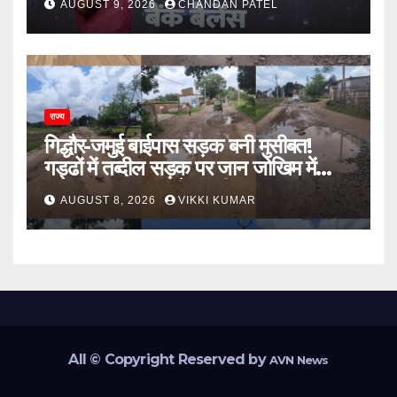
AUGUST 9, 2026
CHANDAN PATEL
राज्य
गिद्धौर-जमुई बाईपास सड़क बनी मुसीबत!
गड्ढों में तब्दील सड़क पर जान जोखिम में
डालकर सफर कर रहे ग्रामीण
AUGUST 8, 2026
VIKKI KUMAR
All © Copyright Reserved by
AVN News