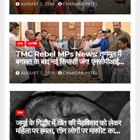
इलाके में दहशत
AUGUST 7, 2026
CHANDAN PATEL
राज्य
राजनीति
TMC Rebel MPs News: तृणमूल में
बगावत के बाद नई सियासी जंग! एनसीपीआई में
विलय के बावजूद बागी सांसदों में बढ़ी खींचतान,
AUGUST 7, 2026
CHANDAN PATEL
भाजपा को लेकर भी दो राय
राज्य
जमुई के गिद्धौर में खेत की मेड़विवाद को लेकर
महिला पर हमला, तीन लोगों पर मारपीट का
आरोप