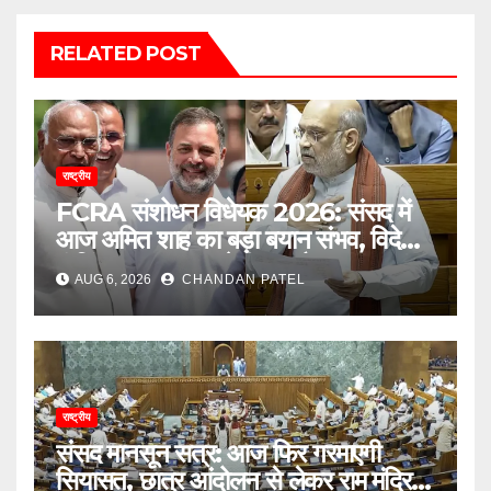
RELATED POST
राष्ट्रीय
FCRA संशोधन विधेयक 2026: संसद में
आज अमित शाह का बड़ा बयान संभव, विदेशी
फंडिंग पर सरकार करेगी बड़ा फैसला
AUG 6, 2026
CHANDAN PATEL
राष्ट्रीय
संसद मानसून सत्र: आज फिर गरमाएगी
सियासत, छात्र आंदोलन से लेकर राम मंदिर