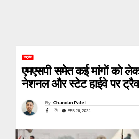
राष्ट्रीय
एमएसपी समेत कई मांगों को ले
नेशनल और स्टेट हाईवे पर ट्रैक्
By
Chandan Patel
FEB 26, 2024