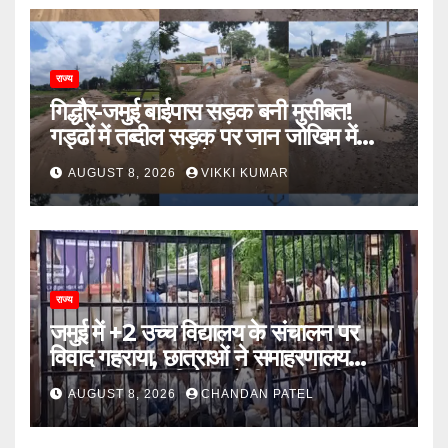
राज्य
गिद्धौर-जमुई बाईपास सड़क बनी मुसीबत!
गड्ढों में तब्दील सड़क पर जान जोखिम में
डालकर सफर कर रहे ग्रामीण
AUGUST 8, 2026
VIKKI KUMAR
राज्य
जमुई में +2 उच्च विद्यालय के संचालन पर
विवाद गहराया, छात्राओं ने समाहरणालय
पहुंचकर जताया विरोध; बोलीं- 14 किमी दूर
AUGUST 8, 2026
CHANDAN PATEL
नहीं जाएंगे स्कूल