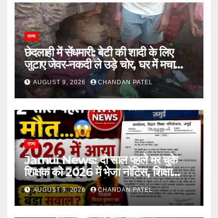
राज्य
छेदलाही में सेंधमारी: बेटी की शादी के लिए
जुटाए जेवर-नकदी ले उड़े चोर, घर में मचा
कोहराम
AUGUST 9, 2026
CHANDAN PATEL
राज्य
Jamui News: दो साल पहले मर चुके
शिक्षक को 2026 में भेजा नोटिस, शिक्षा
विभाग की कार्यप्रणाली पर गंभीर सवाल
AUGUST 9, 2026
CHANDAN PATEL