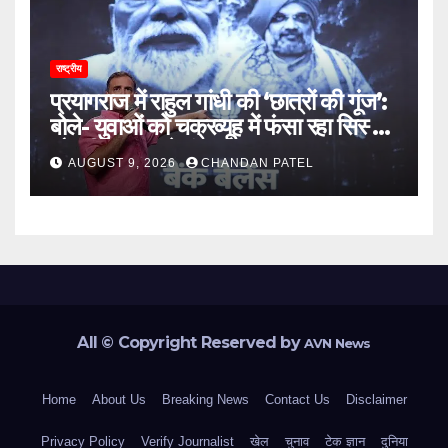
राष्ट्रीय
प्रयागराज में राहुल गांधी की ‘छात्रों की गूंज’:
बोले- युवाओं को चक्रव्यूह में फंसा रहा सिस्टम,
नौकरी के दरवाजे बंद
AUGUST 9, 2026
CHANDAN PATEL
All © Copyright Reserved by
AVN News
Home
About Us
Breaking News
Contact Us
Disclaimer
Privacy Policy
Verify Journalist
खेल
चुनाव
टेक ज्ञान
दुनिया