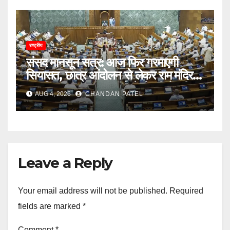
राष्ट्रीय
संसद मानसून सत्र: आज फिर गरमाएगी
सियासत, छात्र आंदोलन से लेकर राम मंदिर
दान विवाद तक सरकार को घेरने की तैयारी
AUG 4, 2026
CHANDAN PATEL
Leave a Reply
Your email address will not be published.
Required
fields are marked
*
Comment
*