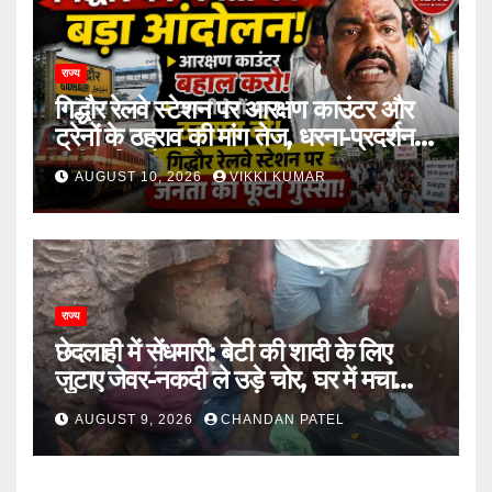
राज्य
गिद्धौर रेलवे स्टेशन पर आरक्षण काउंटर और
ट्रेनों के ठहराव की मांग तेज, धरना-प्रदर्शन में
उठी यात्रियों की आवाज
AUGUST 10, 2026
VIKKI KUMAR
राज्य
छेदलाही में सेंधमारी: बेटी की शादी के लिए
जुटाए जेवर-नकदी ले उड़े चोर, घर में मचा
कोहराम
AUGUST 9, 2026
CHANDAN PATEL