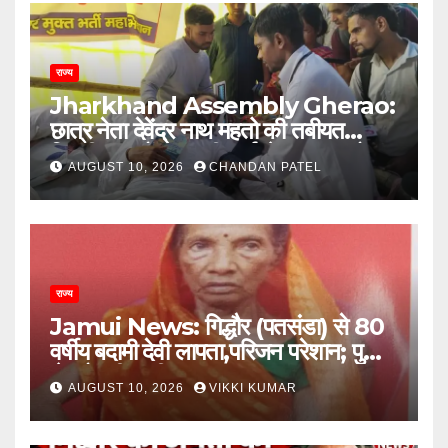
राज्य
Jharkhand Assembly Gherao:
छात्र नेता देवेंद्र नाथ महतो की तबीयत
बिगड़ी, छात्रों पर लाठीचार्ज से बढ़ा आक्रोश
AUGUST 10, 2026
CHANDAN PATEL
राज्य
Jamui News: गिद्धौर (पतसंडा) से 80
वर्षीय बदामी देवी लापता,परिजन परेशान; पुलिस
से खोजबीन की गुहार
AUGUST 10, 2026
VIKKI KUMAR