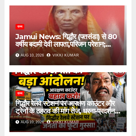
राज्य
Jamui News: गिद्धौर (पतसंडा) से 80
वर्षीय बदामी देवी लापता,परिजन परेशान;
पुलिस से खोजबीन की गुहार
AUG 10, 2026
VIKKI KUMAR
राज्य
गिद्धौर रेलवे स्टेशन पर आरक्षण काउंटर और
ट्रेनों के ठहराव की मांग तेज, धरना-प्रदर्शन में
उठी यात्रियों की आवाज
AUG 10, 2026
VIKKI KUMAR