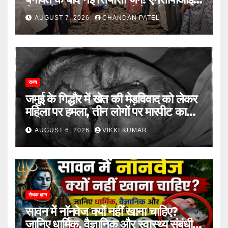
विलय के बावजूद बागी सांसदों में बढ़ी खींचतान,
AUGUST 7, 2026
CHANDAN PATEL
भाजपा को लेकर भी दो राय
राज्य
जमुई के गिद्धौर में खेत की मेड़विवाद को लेकर
महिला पर हमला, तीन लोगों पर मारपीट का
आरोप
AUGUST 6, 2026
VIKKI KUMAR
रोचक ज्ञान
सावन में नॉनवेज क्यों नहीं खाना चाहिए?
जानिए धार्मिक, वैज्ञानिक और स्वास्थ्य संबंधी