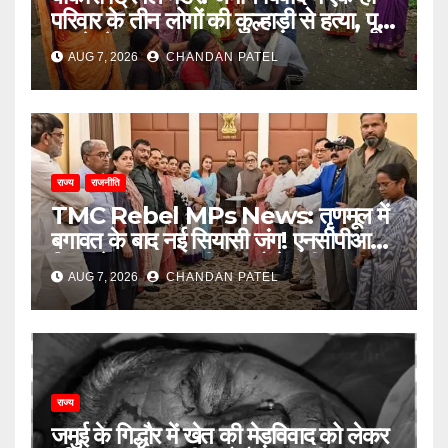
परिवार के तीन लोगों की कुल्हाड़ी से हत्या, पूरे
इलाके में दहशत
AUG 7, 2026
CHANDAN PATEL
राज्य
राजनीति
TMC Rebel MPs News: तृणमूल में
बगावत के बाद नई सियासी जंग! एनसीपीआई में
विलय के बावजूद बागी सांसदों में बढ़ी
AUG 7, 2026
CHANDAN PATEL
खींचतान, भाजपा को लेकर भी दो राय
राज्य
जमुई के गिद्धौर में खेत की मेड़विवाद को लेकर