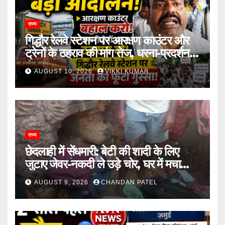
राज्य
गिद्धौर रेलवे स्टेशन पर आरक्षण काउंटर और
ट्रेनों के ठहराव की मांग तेज, धरना-प्रदर्शन में
उठी यात्रियों की आवाज
AUGUST 10, 2026
VIKKI KUMAR
राज्य
छेदलाही में सेंधमारी: बेटी की शादी के लिए
जुटाए जेवर-नकदी ले उड़े चोर, घर में मचा
कोहराम
AUGUST 9, 2026
CHANDAN PATEL