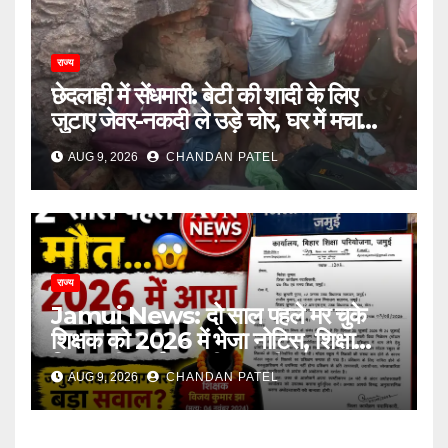
राज्य
छेदलाही में सेंधमारी: बेटी की शादी के लिए
जुटाए जेवर-नकदी ले उड़े चोर, घर में मचा
कोहराम
AUG 9, 2026
CHANDAN PATEL
राज्य
Jamui News: दो साल पहले मर चुके
शिक्षक को 2026 में भेजा नोटिस, शिक्षा
विभाग की कार्यप्रणाली पर गंभीर सवाल
AUG 9, 2026
CHANDAN PATEL