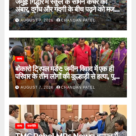
जमुई: गिद्धौर में स्कूल के सामने कचरे का
अंबार, दुर्गंध और गंदगी के बीच पढ़ने को मजबूर
छात्राएं, प्रशासन से कार्रवाई की मांग
AUGUST 7, 2026
CHANDAN PATEL
राज्य
बोकारो ट्रिपल मर्डर: जमीन विवाद में एक ही
परिवार के तीन लोगों की कुल्हाड़ी से हत्या, पूरे
इलाके में दहशत
AUGUST 7, 2026
CHANDAN PATEL
राज्य
राजनीति
TMC Rebel MPs News: तृणमूल में