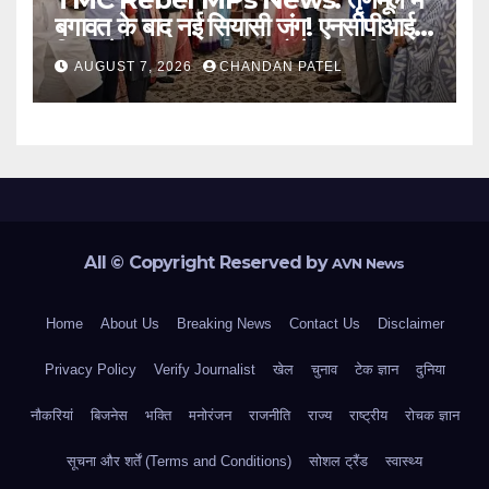
बगावत के बाद नई सियासी जंग! एनसीपीआई में
विलय के बावजूद बागी सांसदों में बढ़ी खींचतान,
AUGUST 7, 2026
CHANDAN PATEL
भाजपा को लेकर भी दो राय
All © Copyright Reserved by
AVN News
Home
About Us
Breaking News
Contact Us
Disclaimer
Privacy Policy
Verify Journalist
खेल
चुनाव
टेक ज्ञान
दुनिया
नौकरियां
बिजनेस
भक्ति
मनोरंजन
राजनीति
राज्य
राष्ट्रीय
रोचक ज्ञान
सूचना और शर्तें (Terms and Conditions)
सोशल ट्रैंड
स्वास्थ्य