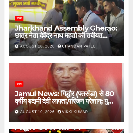
राज्य
Jharkhand Assembly Gherao:
छात्र नेता देवेंद्र नाथ महतो की तबीयत
बिगड़ी, छात्रों पर लाठीचार्ज से बढ़ा आक्रोश
AUGUST 10, 2026
CHANDAN PATEL
राज्य
Jamui News: गिद्धौर (पतसंडा) से 80
वर्षीय बदामी देवी लापता,परिजन परेशान; पुलिस
से खोजबीन की गुहार
AUGUST 10, 2026
VIKKI KUMAR