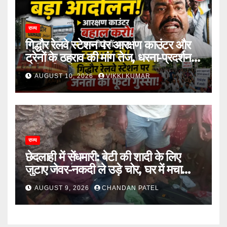
राज्य
गिद्धौर रेलवे स्टेशन पर आरक्षण काउंटर और
ट्रेनों के ठहराव की मांग तेज, धरना-प्रदर्शन में
उठी यात्रियों की आवाज
AUGUST 10, 2026
VIKKI KUMAR
राज्य
छेदलाही में सेंधमारी: बेटी की शादी के लिए
जुटाए जेवर-नकदी ले उड़े चोर, घर में मचा
कोहराम
AUGUST 9, 2026
CHANDAN PATEL