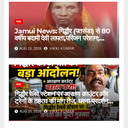
राज्य
Jamui News: गिद्धौर (पतसंडा) से 80
वर्षीय बदामी देवी लापता,परिजन परेशान;
पुलिस से खोजबीन की गुहार
AUG 10, 2026
VIKKI KUMAR
राज्य
गिद्धौर रेलवे स्टेशन पर आरक्षण काउंटर और
ट्रेनों के ठहराव की मांग तेज, धरना-प्रदर्शन में
उठी यात्रियों की आवाज
AUG 10, 2026
VIKKI KUMAR