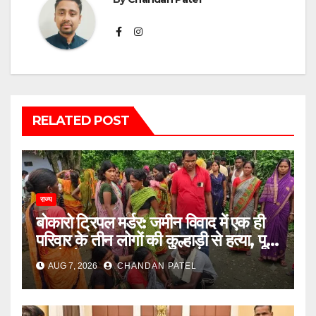
RELATED POST
राज्य
बोकारो ट्रिपल मर्डर: जमीन विवाद में एक ही
परिवार के तीन लोगों की कुल्हाड़ी से हत्या, पूरे
इलाके में दहशत
AUG 7, 2026
CHANDAN PATEL