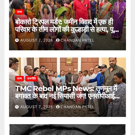
राज्य
बोकारो ट्रिपल मर्डर: जमीन विवाद में एक ही
परिवार के तीन लोगों की कुल्हाड़ी से हत्या, पूरे
इलाके में दहशत
AUGUST 7, 2026
CHANDAN PATEL
राज्य
राजनीति
TMC Rebel MPs News: तृणमूल में
बगावत के बाद नई सियासी जंग! एनसीपीआई में
विलय के बावजूद बागी सांसदों में बढ़ी खींचतान,
AUGUST 7, 2026
CHANDAN PATEL
भाजपा को लेकर भी दो राय