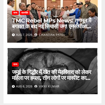
राज्य
राजनीति
TMC Rebel MPs News: तृणमूल में
बगावत के बाद नई सियासी जंग! एनसीपीआई में
विलय के बावजूद बागी सांसदों में बढ़ी
AUG 7, 2026
CHANDAN PATEL
खींचतान, भाजपा को लेकर भी दो राय
राज्य
जमुई के गिद्धौर में खेत की मेड़विवाद को लेकर
महिला पर हमला, तीन लोगों पर मारपीट का
आरोप
AUG 6, 2026
VIKKI KUMAR