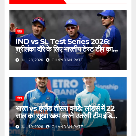
खेल
IND vs SL Test Series 2026:
श्रीलंका दौरे के लिए भारतीय टेस्ट टीम का
ऐलान, बुमराह-जडेजा की वापसी, नए चेहरे को
JUL 28, 2026
CHANDAN PATEL
मिला बड़ा मौका
खेल
भारत vs इंग्लैंड तीसरा वनडे: लॉर्ड्स में 22
साल का सूखा खत्म करने उतरेगी टीम इंडिया,
सीरीज का फैसला आज
JUL 19, 2026
CHANDAN PATEL