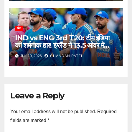
खेल
IND vs ENG 3rd T20: टीम इंडिया
की शर्मनाक हार! इंग्लैंड ने 13.5 ओवर में
उड़ाया भारत, अब टीम मैनेजमेंट पर उठ रहे
JUL 10, 2026
CHANDAN PATEL
बड़े सवाल
Leave a Reply
Your email address will not be published.
Required
fields are marked
*