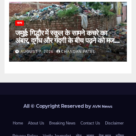
राज्य
जमुई: गिद्धौर में स्कूल के सामने कचरे का
अंबार, दुर्गंध और गंदगी के बीच पढ़ने को मजबूर
छात्राएं, प्रशासन से कार्रवाई की मांग
AUGUST 7, 2026
CHANDAN PATEL
All © Copyright Reserved by
AVN News
Home
About Us
Breaking News
Contact Us
Disclaimer
Privacy Policy
Verify Journalist
खेल
चुनाव
टेक ज्ञान
दुनिया