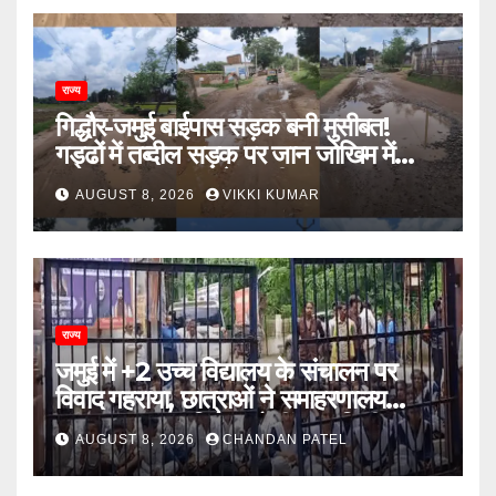
राज्य
गिद्धौर-जमुई बाईपास सड़क बनी मुसीबत!
गड्ढों में तब्दील सड़क पर जान जोखिम में
डालकर सफर कर रहे ग्रामीण
AUGUST 8, 2026
VIKKI KUMAR
राज्य
जमुई में +2 उच्च विद्यालय के संचालन पर
विवाद गहराया, छात्राओं ने समाहरणालय
पहुंचकर जताया विरोध; बोलीं- 14 किमी दूर
AUGUST 8, 2026
CHANDAN PATEL
नहीं जाएंगे स्कूल