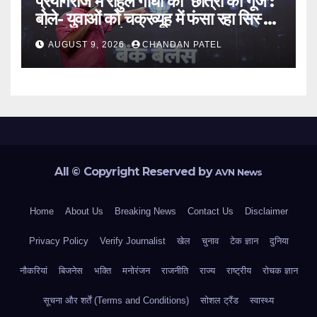
प्रयागराज में राहुल गांधी की ‘छात्रों की गूंज’:
बोले- युवाओं को चक्रव्यूह में फंसा रहा सिस्टम,
नौकरी के दरवाजे बंद
AUGUST 9, 2026
CHANDAN PATEL
All © Copyright Reserved by
AVN News
Home
About Us
Breaking News
Contact Us
Disclaimer
Privacy Policy
Verify Journalist
खेल
चुनाव
टेक ज्ञान
दुनिया
नौकरियां
बिजनेस
भक्ति
मनोरंजन
राजनीति
राज्य
राष्ट्रीय
रोचक ज्ञान
सूचना और शर्तें (Terms and Conditions)
सोशल ट्रैंड
स्वास्थ्य