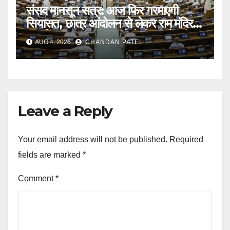
संसद मानसून सत्र: आज फिर गरमाएगी
सियासत, छात्र आंदोलन से लेकर राम मंदिर
दान विवाद तक सरकार को घेरने की तैयारी
AUG 4, 2026
CHANDAN PATEL
Leave a Reply
Your email address will not be published.
Required
fields are marked
*
Comment
*