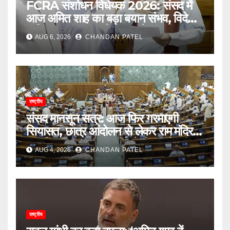
FCRA संशोधन विधेयक 2026: संसद में
आज अमित शाह का बड़ा बयान संभव, विदेशी
फंडिंग पर सरकार करेगी बड़ा फैसला
AUG 6, 2026
CHANDAN PATEL
राष्ट्रीय
संसद मानसून सत्र: आज फिर गरमाएगी
सियासत, छात्र आंदोलन से लेकर राम मंदिर
दान विवाद तक सरकार को घेरने की तैयारी
AUG 4, 2026
CHANDAN PATEL
राष्ट्रीय