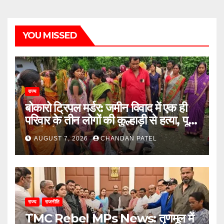
YOU MISSED
राज्य
बोकारो ट्रिपल मर्डर: जमीन विवाद में एक ही
परिवार के तीन लोगों की कुल्हाड़ी से हत्या, पूरे
इलाके में दहशत
AUGUST 7, 2026
CHANDAN PATEL
राज्य
राजनीति
TMC Rebel MPs News: तृणमूल में