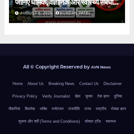
जानिए धार्मिक, वैज्ञानिक और स्वास्थ्य संबंधी
कारण..
AUGUST 6, 2026
KUNDAN PATEL
All © Copyright Reserved by
AVN News
Home
About Us
Breaking News
Contact Us
Disclaimer
Privacy Policy
Verify Journalist
खेल
चुनाव
टेक ज्ञान
दुनिया
नौकरियां
बिजनेस
भक्ति
मनोरंजन
राजनीति
राज्य
राष्ट्रीय
रोचक ज्ञान
सूचना और शर्तें (Terms and Conditions)
सोशल ट्रैंड
स्वास्थ्य