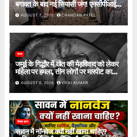
बगावत के बाद नई सियासी जंग! एनसीपीआई में
विलय के बावजूद बागी सांसदों में बढ़ी खींचतान,
AUGUST 7, 2026
CHANDAN PATEL
भाजपा को लेकर भी दो राय
राज्य
जमुई के गिद्धौर में खेत की मेड़विवाद को लेकर
महिला पर हमला, तीन लोगों पर मारपीट का
आरोप
AUGUST 6, 2026
VIKKI KUMAR
रोचक ज्ञान
सावन में नॉनवेज क्यों नहीं खाना चाहिए?