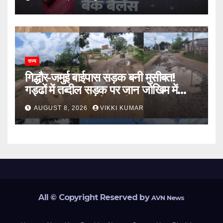
राज्य
गिद्धौर-जमुई बाईपास सड़क बनी मुसीबत!
गड्ढों में तब्दील सड़क पर जान जोखिम में
डालकर सफर कर रहे ग्रामीण
AUGUST 8, 2026
VIKKI KUMAR
All © Copyright Reserved by
AVN News