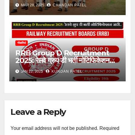
होगा सिलेक्शन, जानें कौन कर सकता है
MAR 28, 2025
CHANDAN PATEL
अप्लाई
नौकरियां
RRB Group D Recruitment
2025: रेलवे ग्रुप डी भर्ती नोटिफिकेशन
जारी, 32,438 पदों पर होगी बहाली..
JAN 22, 2025
KUNDAN PATEL
Leave a Reply
Your email address will not be published.
Required