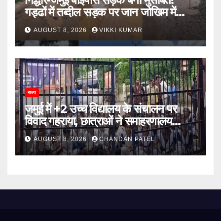
गड्ढों में तब्दील सड़क पर जान जोखिम में
डालकर सफर कर रहे ग्रामीण
AUGUST 8, 2026
VIKKI KUMAR
राज्य
जमुई में +2 उच्च विद्यालय के संचालन पर
विवाद गहराया, छात्राओं ने समाहरणालय
पहुंचकर जताया विरोध; बोलीं- 14 किमी दूर
AUGUST 8, 2026
CHANDAN PATEL
नहीं जाएंगे स्कूल