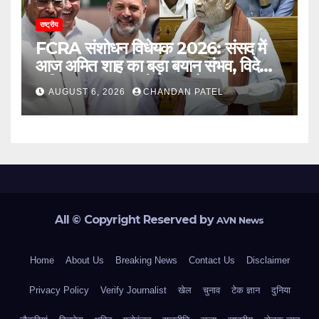
राष्ट्रीय
FCRA संशोधन विधेयक 2026: संसद में
आज अमित शाह का बड़ा बयान संभव, विदेशी
फंडिंग पर सरकार करेगी बड़ा फैसला
AUGUST 6, 2026
CHANDAN PATEL
All © Copyright Reserved by
AVN News
Home
About Us
Breaking News
Contact Us
Disclaimer
Privacy Policy
Verify Journalist
खेल
चुनाव
टेक ज्ञान
दुनिया