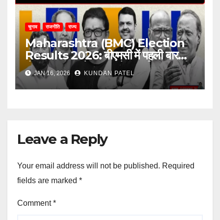
चुनाव
राजनीति
राज्य
Maharashtra (BMC) Election
Results 2026: बीएमसी में पहली बार
होगा BJP का मेयर, ठाकरे ब्रदर्स का ‘मराठी
JAN 16, 2026
KUNDAN PATEL
मानुष’ वाला दांव फेल..
Leave a Reply
Your email address will not be published.
Required
fields are marked
*
Comment
*