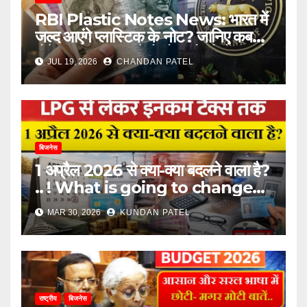
RBI Plastic Notes News: भारत में
जल्द आएंगे प्लास्टिक के नोट? जानिए कब
होंगे लॉन्च, कहां छपते हैं नोट और कैसे पहुंचते
JUL 19, 2026
CHANDAN PATEL
हैं आपके हाथ तक
बिजनेस
1 अप्रैल 2026 से क्या-क्या बदलने वाला है?
.. ! What is going to change
from April 1, 2026?
MAR 30, 2026
KUNDAN PATEL
राष्ट्रीय
बिजनेस