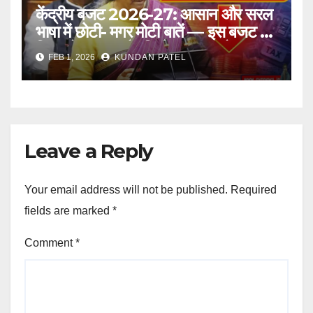
केंद्रीय बजट 2026-27: आसान और सरल
भाषा में छोटी- मगर मोटी बातें — इस बजट से
किसको फायदा और किसे नुकसान हो सकता
FEB 1, 2026
KUNDAN PATEL
है – जानें..
Leave a Reply
Your email address will not be published.
Required
fields are marked
*
Comment
*