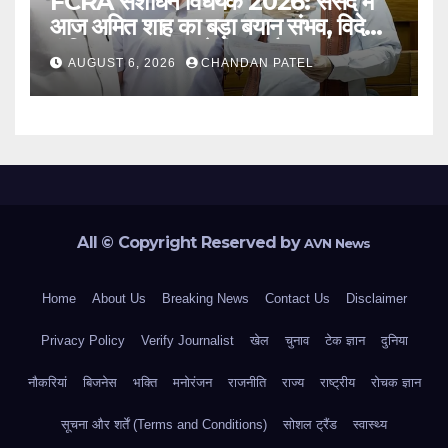
FCRA संशोधन विधेयक 2026: संसद में
आज अमित शाह का बड़ा बयान संभव, विदेशी
फंडिंग पर सरकार करेगी बड़ा फैसला
AUGUST 6, 2026
CHANDAN PATEL
All © Copyright Reserved by
AVN News
Home
About Us
Breaking News
Contact Us
Disclaimer
Privacy Policy
Verify Journalist
खेल
चुनाव
टेक ज्ञान
दुनिया
नौकरियां
बिजनेस
भक्ति
मनोरंजन
राजनीति
राज्य
राष्ट्रीय
रोचक ज्ञान
सूचना और शर्तें (Terms and Conditions)
सोशल ट्रैंड
स्वास्थ्य