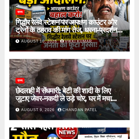
राज्य
गिद्धौर रेलवे स्टेशन पर आरक्षण काउंटर और
ट्रेनों के ठहराव की मांग तेज, धरना-प्रदर्शन में
उठी यात्रियों की आवाज
AUGUST 10, 2026
VIKKI KUMAR
राज्य
छेदलाही में सेंधमारी: बेटी की शादी के लिए
जुटाए जेवर-नकदी ले उड़े चोर, घर में मचा
कोहराम
AUGUST 9, 2026
CHANDAN PATEL