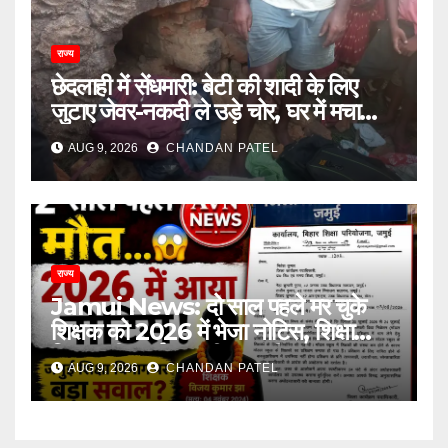
राज्य
छेदलाही में सेंधमारी: बेटी की शादी के लिए
जुटाए जेवर-नकदी ले उड़े चोर, घर में मचा
कोहराम
AUG 9, 2026
CHANDAN PATEL
राज्य
Jamui News: दो साल पहले मर चुके
शिक्षक को 2026 में भेजा नोटिस, शिक्षा
विभाग की कार्यप्रणाली पर गंभीर सवाल
AUG 9, 2026
CHANDAN PATEL