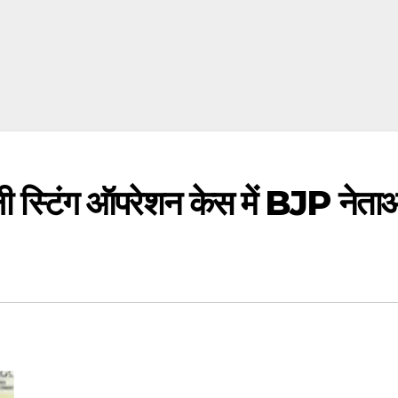
टिंग ऑपरेशन केस में BJP नेताओं