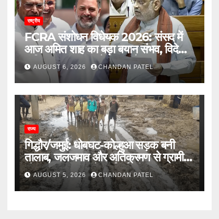
राष्ट्रीय
FCRA संशोधन विधेयक 2026: संसद में
आज अमित शाह का बड़ा बयान संभव, विदेशी
फंडिंग पर सरकार करेगी बड़ा फैसला
AUGUST 6, 2026
CHANDAN PATEL
राज्य
गिद्धौर/जमुई: धोबघट-कोल्हुआ सड़क बनी
तालाब, जलजमाव और अतिक्रमण से ग्रामीण
परेशान, प्रशासन से कार्रवाई की मांग
AUGUST 5, 2026
CHANDAN PATEL