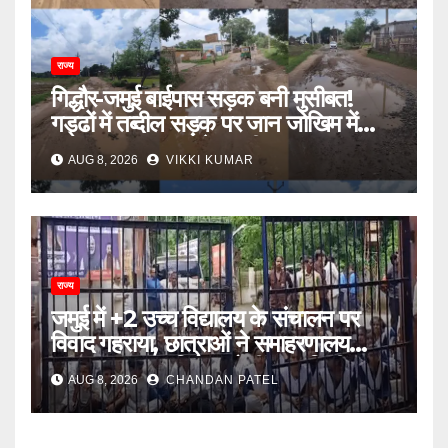
राज्य
गिद्धौर-जमुई बाईपास सड़क बनी मुसीबत!
गड्ढों में तब्दील सड़क पर जान जोखिम में
डालकर सफर कर रहे ग्रामीण
AUG 8, 2026
VIKKI KUMAR
राज्य
जमुई में +2 उच्च विद्यालय के संचालन पर
विवाद गहराया, छात्राओं ने समाहरणालय
पहुंचकर जताया विरोध; बोलीं- 14 किमी दूर
AUG 8, 2026
CHANDAN PATEL
नहीं जाएंगे स्कूल