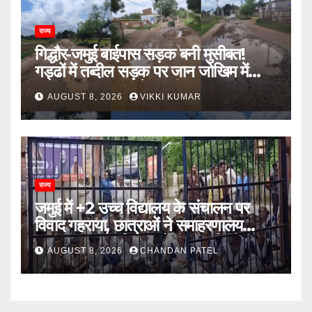
राज्य
गिद्धौर-जमुई बाईपास सड़क बनी मुसीबत!
गड्ढों में तब्दील सड़क पर जान जोखिम में
डालकर सफर कर रहे ग्रामीण
AUGUST 8, 2026
VIKKI KUMAR
राज्य
जमुई में +2 उच्च विद्यालय के संचालन पर
विवाद गहराया, छात्राओं ने समाहरणालय
पहुंचकर जताया विरोध; बोलीं- 14 किमी दूर
AUGUST 8, 2026
CHANDAN PATEL
नहीं जाएंगे स्कूल