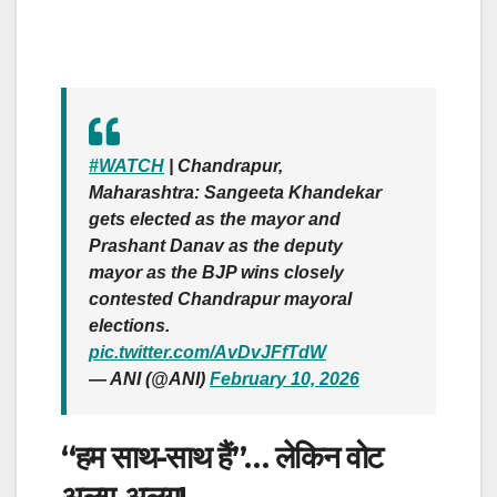
#WATCH
| Chandrapur,
Maharashtra: Sangeeta Khandekar
gets elected as the mayor and
Prashant Danav as the deputy
mayor as the BJP wins closely
contested Chandrapur mayoral
elections.
pic.twitter.com/AvDvJFfTdW
— ANI (@ANI)
February 10, 2026
“हम साथ-साथ हैं”… लेकिन वोट
अलग-अलग!