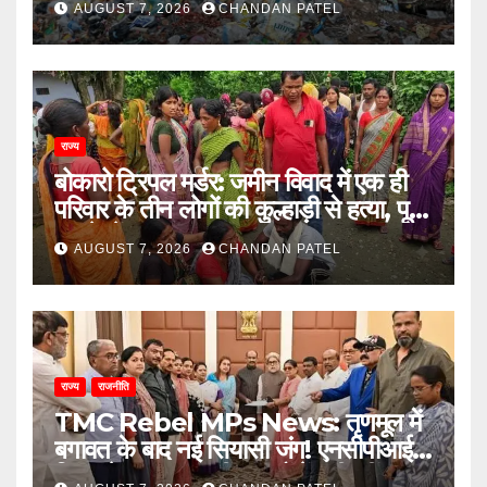
AUGUST 7, 2026
CHANDAN PATEL
राज्य
बोकारो ट्रिपल मर्डर: जमीन विवाद में एक ही
परिवार के तीन लोगों की कुल्हाड़ी से हत्या, पूरे
इलाके में दहशत
AUGUST 7, 2026
CHANDAN PATEL
राज्य
राजनीति
TMC Rebel MPs News: तृणमूल में
बगावत के बाद नई सियासी जंग! एनसीपीआई में
विलय के बावजूद बागी सांसदों में बढ़ी खींचतान,