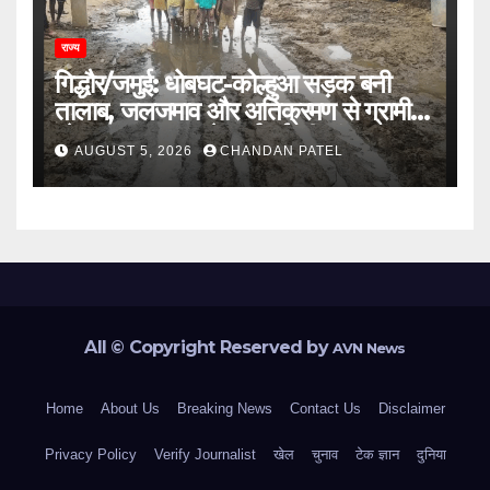
राज्य
गिद्धौर/जमुई: धोबघट-कोल्हुआ सड़क बनी
तालाब, जलजमाव और अतिक्रमण से ग्रामीण
परेशान, प्रशासन से कार्रवाई की मांग
AUGUST 5, 2026
CHANDAN PATEL
All © Copyright Reserved by
AVN News
Home
About Us
Breaking News
Contact Us
Disclaimer
Privacy Policy
Verify Journalist
खेल
चुनाव
टेक ज्ञान
दुनिया