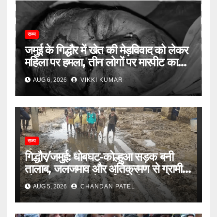
राज्य
जमुई के गिद्धौर में खेत की मेड़विवाद को लेकर
महिला पर हमला, तीन लोगों पर मारपीट का
आरोप
AUG 6, 2026
VIKKI KUMAR
राज्य
गिद्धौर/जमुई: धोबघट-कोल्हुआ सड़क बनी
तालाब, जलजमाव और अतिक्रमण से ग्रामीण
परेशान, प्रशासन से कार्रवाई की मांग
AUG 5, 2026
CHANDAN PATEL