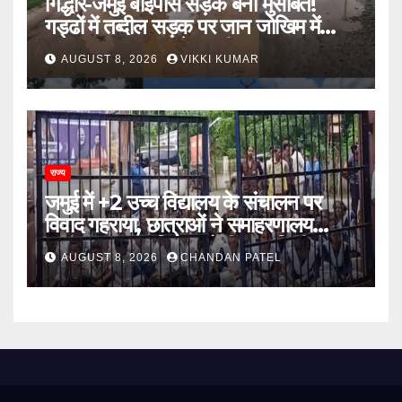
गिद्धौर-जमुई बाईपास सड़क बनी मुसीबत!
गड्ढों में तब्दील सड़क पर जान जोखिम में
डालकर सफर कर रहे ग्रामीण
AUGUST 8, 2026
VIKKI KUMAR
राज्य
जमुई में +2 उच्च विद्यालय के संचालन पर
विवाद गहराया, छात्राओं ने समाहरणालय
पहुंचकर जताया विरोध; बोलीं- 14 किमी दूर
AUGUST 8, 2026
CHANDAN PATEL
नहीं जाएंगे स्कूल