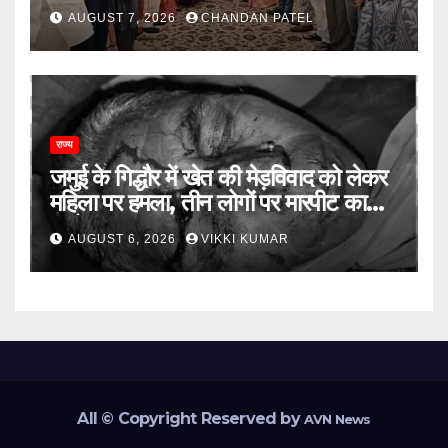
विलय के बावजूद बागी सांसदों में बढ़ी खींचतान,
AUGUST 7, 2026
CHANDAN PATEL
भाजपा को लेकर भी दो राय
राज्य
जमुई के गिद्धौर में खेत की मेड़विवाद को लेकर
महिला पर हमला, तीन लोगों पर मारपीट का
आरोप
AUGUST 6, 2026
VIKKI KUMAR
All © Copyright Reserved by
AVN News