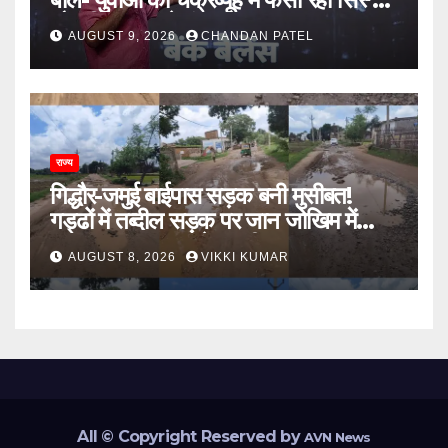
नौकरी के दरवाजे बंद
AUGUST 9, 2026
CHANDAN PATEL
राज्य
गिद्धौर-जमुई बाईपास सड़क बनी मुसीबत!
गड्ढों में तब्दील सड़क पर जान जोखिम में
डालकर सफर कर रहे ग्रामीण
AUGUST 8, 2026
VIKKI KUMAR
All © Copyright Reserved by
AVN News