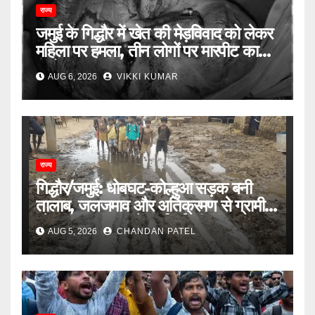
राज्य
जमुई के गिद्धौर में खेत की मेड़विवाद को लेकर
महिला पर हमला, तीन लोगों पर मारपीट का
आरोप
AUG 6, 2026
VIKKI KUMAR
राज्य
गिद्धौर/जमुई: धोबघट-कोल्हुआ सड़क बनी
तालाब, जलजमाव और अतिक्रमण से ग्रामीण
परेशान, प्रशासन से कार्रवाई की मांग
AUG 5, 2026
CHANDAN PATEL