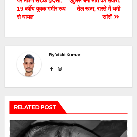
पर भीषण सड़क हादसा,
एंबुलेंस बनी मौत की सवारी:
navigation
19 वर्षीय युवक गंभीर रूप
तेल खत्म, रास्ते में थमी
से घायल
सांसें
By
Vikki Kumar
RELATED POST