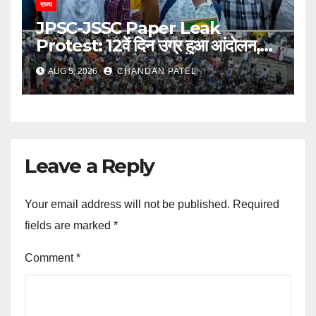
राज्य
JPSC-JSSC Paper Leak
Protest: 12वें दिन उग्र हुआ आंदोलन,
अब भूख हड़ताल से सरकार पर दबाव बढ़ाने
AUG 5, 2026
CHANDAN PATEL
की तैयारी
Leave a Reply
Your email address will not be published.
Required
fields are marked
*
Comment
*