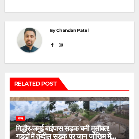
By
Chandan Patel
RELATED POST
राज्य
गिद्धौर-जमुई बाईपास सड़क बनी मुसीबत!
गड्ढों में तब्दील सड़क पर जान जोखिम में