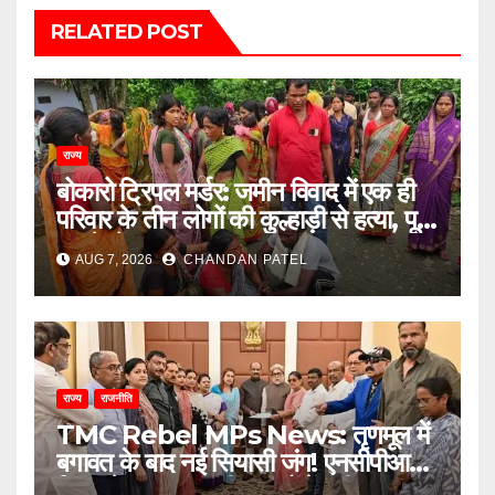
RELATED POST
राज्य
बोकारो ट्रिपल मर्डर: जमीन विवाद में एक ही
परिवार के तीन लोगों की कुल्हाड़ी से हत्या, पूरे
इलाके में दहशत
AUG 7, 2026
CHANDAN PATEL
राज्य
राजनीति
TMC Rebel MPs News: तृणमूल में
बगावत के बाद नई सियासी जंग! एनसीपीआई में
विलय के बावजूद बागी सांसदों में बढ़ी