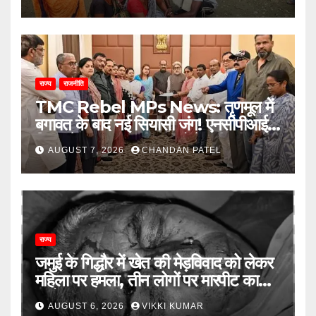
राज्य
राजनीति
TMC Rebel MPs News: तृणमूल में
बगावत के बाद नई सियासी जंग! एनसीपीआई में
विलय के बावजूद बागी सांसदों में बढ़ी खींचतान,
AUGUST 7, 2026
CHANDAN PATEL
भाजपा को लेकर भी दो राय
राज्य
जमुई के गिद्धौर में खेत की मेड़विवाद को लेकर
महिला पर हमला, तीन लोगों पर मारपीट का
आरोप
AUGUST 6, 2026
VIKKI KUMAR