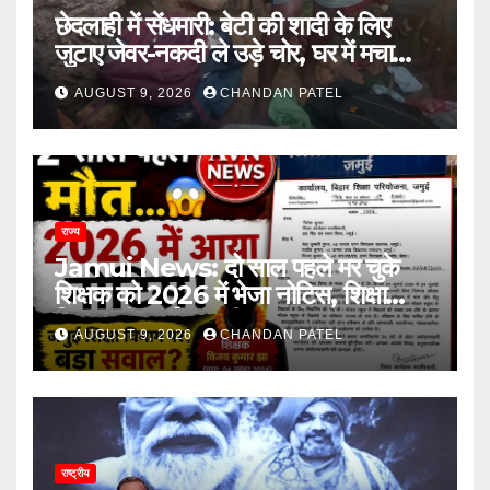
छेदलाही में सेंधमारी: बेटी की शादी के लिए
जुटाए जेवर-नकदी ले उड़े चोर, घर में मचा
कोहराम
AUGUST 9, 2026
CHANDAN PATEL
राज्य
Jamui News: दो साल पहले मर चुके
शिक्षक को 2026 में भेजा नोटिस, शिक्षा
विभाग की कार्यप्रणाली पर गंभीर सवाल
AUGUST 9, 2026
CHANDAN PATEL
राष्ट्रीय