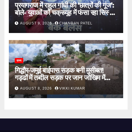
प्रयागराज में राहुल गांधी की ‘छात्रों की गूंज’:
बोले- युवाओं को चक्रव्यूह में फंसा रहा सिस्टम,
नौकरी के दरवाजे बंद
AUGUST 9, 2026
CHANDAN PATEL
राज्य
गिद्धौर-जमुई बाईपास सड़क बनी मुसीबत!
गड्ढों में तब्दील सड़क पर जान जोखिम में
डालकर सफर कर रहे ग्रामीण
AUGUST 8, 2026
VIKKI KUMAR