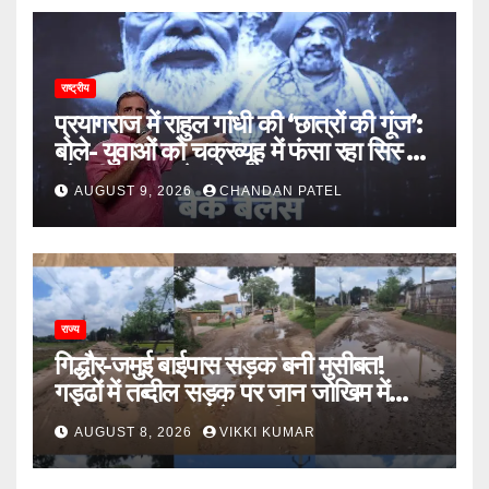
राष्ट्रीय
प्रयागराज में राहुल गांधी की ‘छात्रों की गूंज’:
बोले- युवाओं को चक्रव्यूह में फंसा रहा सिस्टम,
नौकरी के दरवाजे बंद
AUGUST 9, 2026
CHANDAN PATEL
राज्य
गिद्धौर-जमुई बाईपास सड़क बनी मुसीबत!
गड्ढों में तब्दील सड़क पर जान जोखिम में
डालकर सफर कर रहे ग्रामीण
AUGUST 8, 2026
VIKKI KUMAR