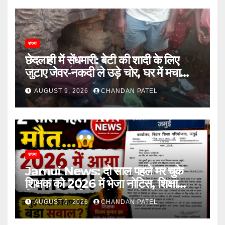
राज्य
छेदलाही में सेंधमारी: बेटी की शादी के लिए
जुटाए जेवर-नकदी ले उड़े चोर, घर में मचा
कोहराम
AUGUST 9, 2026
CHANDAN PATEL
राज्य
Jamui News: दो साल पहले मर चुके
शिक्षक को 2026 में भेजा नोटिस, शिक्षा
विभाग की कार्यप्रणाली पर गंभीर सवाल
AUGUST 9, 2026
CHANDAN PATEL