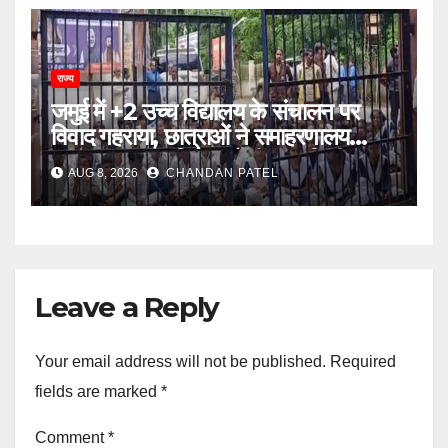
राज्य
जमुई में +2 उच्च विद्यालय के संचालन पर
विवाद गहराया, छात्राओं ने समाहरणालय
पहुंचकर जताया विरोध; बोलीं- 14 किमी दूर
AUG 8, 2026
CHANDAN PATEL
नहीं जाएंगे स्कूल
Leave a Reply
Your email address will not be published.
Required
fields are marked
*
Comment
*