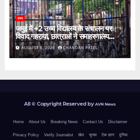
राज्य
जमुई में +2 उच्च विद्यालय के संचालन पर
विवाद गहराया, छात्राओं ने समाहरणालय
पहुंचकर जताया विरोध; बोलीं- 14 किमी दूर
AUGUST 8, 2026
CHANDAN PATEL
नहीं जाएंगे स्कूल
All © Copyright Reserved by
AVN News
Home
About Us
Breaking News
Contact Us
Disclaimer
Privacy Policy
Verify Journalist
खेल
चुनाव
टेक ज्ञान
दुनिया