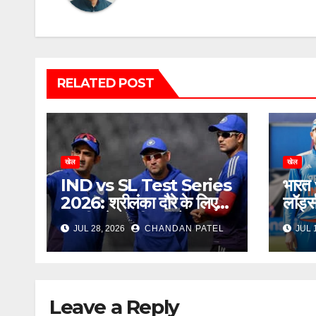
RELATED POST
खेल
खेल
IND vs SL Test Series
भारत v
2026: श्रीलंका दौरे के लिए
लॉर्ड
भारतीय टेस्ट टीम का ऐलान,
खत्म 
JUL 28, 2026
CHANDAN PATEL
JUL 
बुमराह-जडेजा की वापसी, नए
सीरी
चेहरे को मिला बड़ा मौका
Leave a Reply