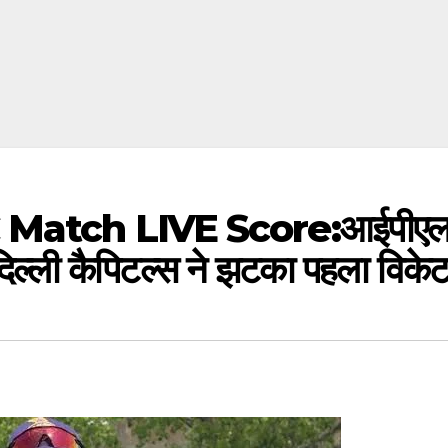
tch LIVE Score:आईपीएल में 
दिल्ली कैपिटल्स ने झटका पहला विके