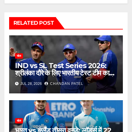
RELATED POST
खेल
IND vs SL Test Series 2026:
श्रीलंका दौरे के लिए भारतीय टेस्ट टीम का
ऐलान, बुमराह-जडेजा की वापसी, नए चेहरे को
JUL 28, 2026
CHANDAN PATEL
मिला बड़ा मौका
खेल
भारत vs इंग्लैंड तीसरा वनडे: लॉर्ड्स में 22