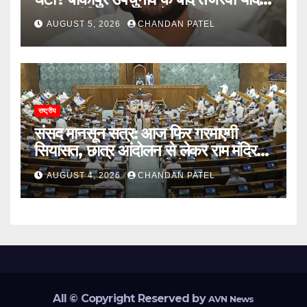
की राजनीति पर उठने लगे सवाल
AUGUST 5, 2026
CHANDAN PATEL
राष्ट्रीय
संसद मानसून सत्र: आज फिर गरमाएगी
सियासत, छात्र आंदोलन से लेकर राम मंदिर
दान विवाद तक सरकार को घेरने की तैयारी
AUGUST 4, 2026
CHANDAN PATEL
All © Copyright Reserved by
AVN News